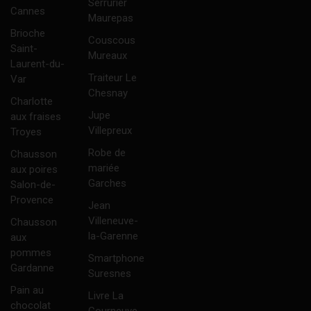
Serrurier
Cannes
Maurepas
Brioche
Couscous
Saint-
Mureaux
Laurent-du-
Traiteur Le
Var
Chesnay
Charlotte
Jupe
aux fraises
Villepreux
Troyes
Robe de
Chausson
mariée
aux poires
Garches
Salon-de-
Provence
Jean
Villeneuve-
Chausson
la-Garenne
aux
pommes
Smartphone
Gardanne
Suresnes
Pain au
Livre La
chocolat
Courneuve