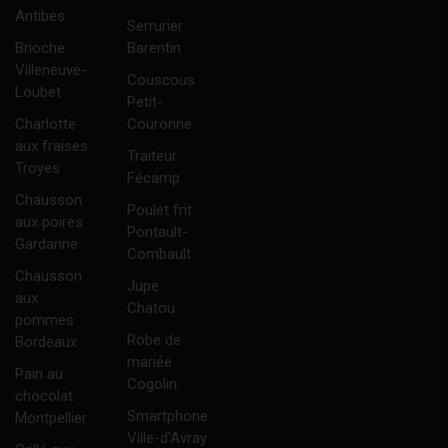
Antibes
Serrurier
Brioche
Barentin
Villeneuve-
Couscous
Loubet
Petit-
Charlotte
Couronne
aux fraises
Traiteur
Troyes
Fécamp
Chausson
Poulet frit
aux poires
Pontault-
Gardanne
Combault
Chausson
Jupe
aux
Chatou
pommes
Robe de
Bordeaux
mariée
Pain au
Cogolin
chocolat
Smartphone
Montpellier
Ville-d'Avray