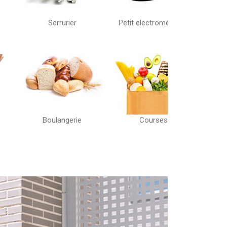
ier
Petit electroménager
Réparation smartphone
erie
Courses
Mode