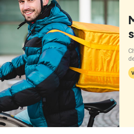
Ch
de
V