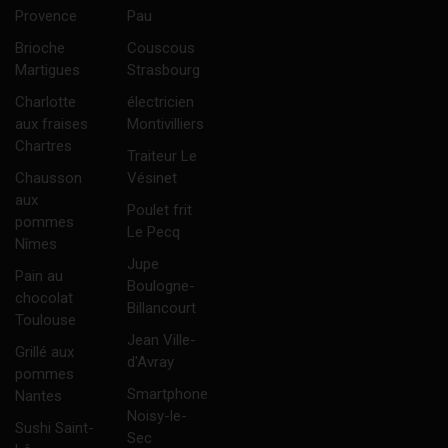
Provence
Pau
Brioche
Couscous
Martigues
Strasbourg
Charlotte
électricien
aux fraises
Montivilliers
Chartres
Traiteur Le
Chausson
Vésinet
aux
Poulet frit
pommes
Le Pecq
Nîmes
Jupe
Pain au
Boulogne-
chocolat
Billancourt
Toulouse
Jean Ville-
Grillé aux
d'Avray
pommes
Smartphone
Nantes
Noisy-le-
Sushi Saint-
Sec