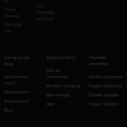
Lô
Livre
Fleurs
Pierrefitte-
Roubaix
sur-Seine
Fastfood
Lille
A propos de
Espace clients
Travailler
nous
ensemble
Suivi de
Qui sommes-
commande
Devenir partenaire
nous?
Movitoo shopping
Espace partenaire
Recrutement
Mon compte
Devenir shopper
Investisseurs
Aide
Espace shopper
Blog