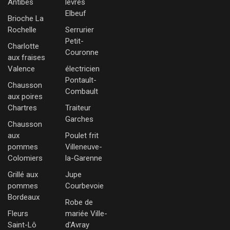
Antibes
lèvres
Elbeuf
Brioche La
Rochelle
Serrurier
Petit-
Charlotte
Couronne
aux fraises
Valence
électricien
Pontault-
Chausson
Combault
aux poires
Chartres
Traiteur
Garches
Chausson
aux
Poulet frit
pommes
Villeneuve-
Colomiers
la-Garenne
Grillé aux
Jupe
pommes
Courbevoie
Bordeaux
Robe de
Fleurs
mariée Ville-
Saint-Lô
d'Avray