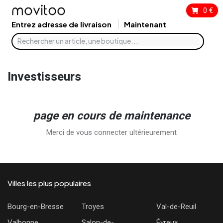
0
€
Entrez adresse de livraison
Maintenant
Investisseurs
page en cours de maintenance
Merci de vous connecter ultérieurement
Villes les plus populaires
Bourg-en-Bresse
Troyes
Val-de-Reuil
Valbonne
Salon-de-
Évreux