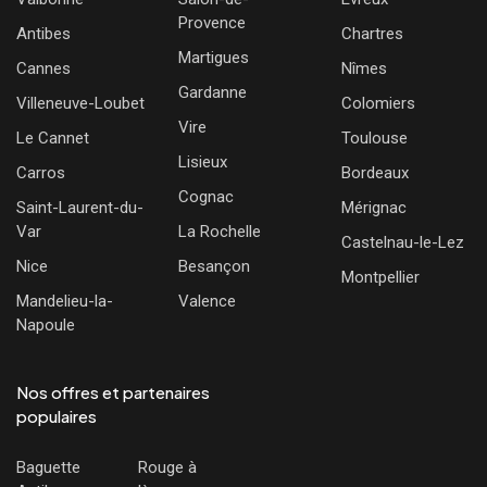
Provence
Antibes
Chartres
Martigues
Cannes
Nîmes
Gardanne
Villeneuve-Loubet
Colomiers
Vire
Le Cannet
Toulouse
Lisieux
Carros
Bordeaux
Cognac
Saint-Laurent-du-
Mérignac
Var
La Rochelle
Castelnau-le-Lez
Nice
Besançon
Montpellier
Mandelieu-la-
Valence
Napoule
Nos offres et partenaires
populaires
Baguette
Rouge à