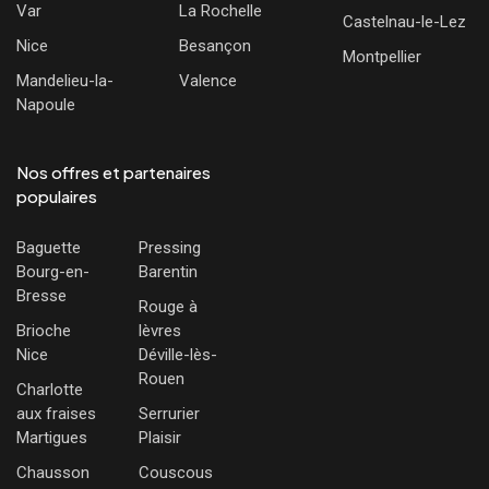
Var
La Rochelle
Castelnau-le-Lez
Nice
Besançon
Montpellier
Mandelieu-la-
Valence
Napoule
Nos offres et partenaires
populaires
Baguette
Pressing
Bourg-en-
Barentin
Bresse
Rouge à
Brioche
lèvres
Nice
Déville-lès-
Rouen
Charlotte
aux fraises
Serrurier
Martigues
Plaisir
Chausson
Couscous