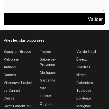
Valider
Villes les plus populaires
Bourg-en-Bresse
Troyes
Val-de-Reuil
Valbonne
Salon-de-
Évreux
Provence
Antibes
Chartres
Martigues
Cannes
Nîmes
Gardanne
Villeneuve-Loubet
Colomiers
Vire
Le Cannet
Toulouse
Lisieux
Carros
Bordeaux
Cognac
Saint-Laurent-du-
Mérignac