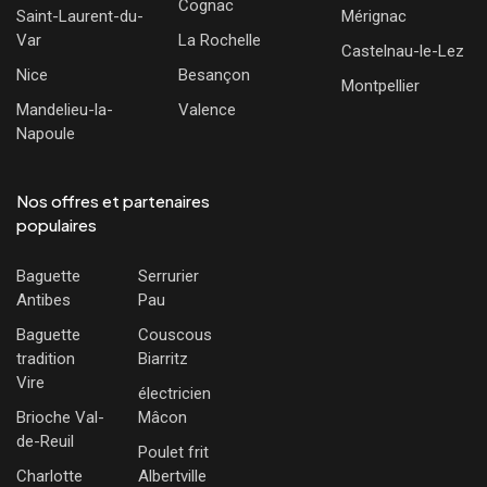
Cognac
Saint-Laurent-du-
Mérignac
Var
La Rochelle
Castelnau-le-Lez
Nice
Besançon
Montpellier
Mandelieu-la-
Valence
Napoule
Nos offres et partenaires
populaires
Baguette
Serrurier
Antibes
Pau
Baguette
Couscous
tradition
Biarritz
Vire
électricien
Brioche Val-
Mâcon
de-Reuil
Poulet frit
Charlotte
Albertville