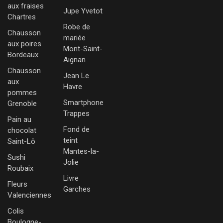
aux fraises
Jupe Yvetot
Chartres
Robe de
Chausson
mariée
aux poires
Mont-Saint-
Bordeaux
Aignan
Chausson
Jean Le
aux
Havre
pommes
Smartphone
Grenoble
Trappes
Pain au
Fond de
chocolat
teint
Saint-Lô
Mantes-la-
Sushi
Jolie
Roubaix
Livre
Fleurs
Garches
Valenciennes
Colis
Boulogne-